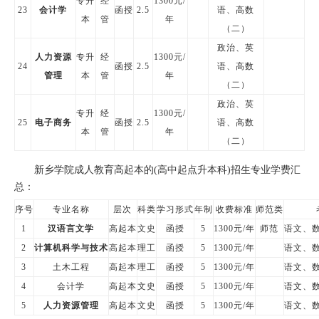
专升
经
1300元/
23
会计学
函授
2.5
语、高数
本
管
年
（二）
政治、英
人力资源
专升
经
1300元/
24
函授
2.5
语、高数
管理
本
管
年
（二）
政治、英
专升
经
1300元/
25
电子商务
函授
2.5
语、高数
本
管
年
（二）
新乡学院成人教育高起本的(高中起点升本科)招生专业学费汇
总：
序号
专业名称
层次
科类
学习形式
年制
收费标准
师范类
1
汉语言文学
高起本
文史
函授
5
1300元/年
师范
语文、
2
计算机科学与技术
高起本
理工
函授
5
1300元/年
语文、
3
土木工程
高起本
理工
函授
5
1300元/年
语文、
4
会计学
高起本
文史
函授
5
1300元/年
语文、
5
人力资源管理
高起本
文史
函授
5
1300元/年
语文、