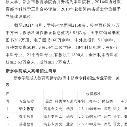
原大学、新乡市教育学院合并升格为本科院校，2014年通过教
育部本科教学工作合格评估。2019年获批河南省硕士学位授予
立项建设单位。
截至2021年4月，学校占地面积2158亩，校舍面积近77万
平方米，教学科研仪器设备总值约3.95亿元，图书馆馆藏纸质
图书202万册、电子图书160万余种、中外文报刊1520余种、
各种数据库50种;设有24个二级学院、18个科研机构，有67个
本科专业、21个专科专业;有教职工1800人，全日制本专科在
校生2.63万余人，成教生1.7万余人。
新乡学院成人高考招生简章
新乡学院成人教育高起专的(高中起点专科)招生专业学费一览
表
序
收费标准
号
专业名称
层次
科类
学习形式
年制
（每/年）
师范类
考
1
语文教育
高起专
文史
函授
2.5
1100元/年
师范
语文、
2
数学教育
高起专
理工
函授
2.5
1500元/年
师范
语文、
3
英语教育
高起专
外文
业余
2.5
1100元/年
师范
语文、