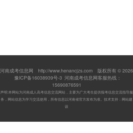
河南成考信息网 http://www.henancjzs.com 版权所有 © 2026
豫ICP备16038939号-3
河南成考信息网客服热线：
15690876591
声明:本网站为河南成人高考信息交流网站，主要为广大考生提供报考信息交流指导服
务，网站信息为学习交流使用，所有信息以河南省官方发布为准。技术支持：
网站建
设