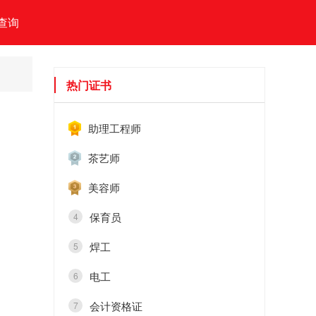
查询
热门证书
助理工程师
茶艺师
美容师
保育员
4
焊工
5
电工
6
会计资格证
7