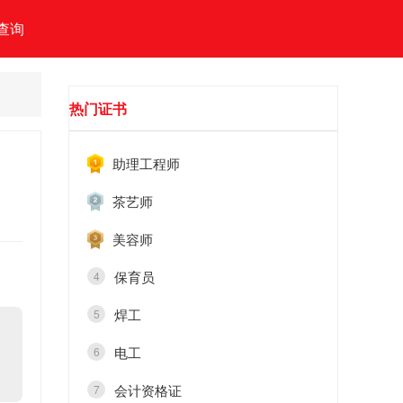
查询
热门证书
助理工程师
茶艺师
美容师
保育员
4
焊工
5
电工
6
会计资格证
7